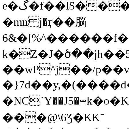
e�گ�f��l$����].��;�腒
�mn j�ӷ��脳
6&�[%^������f�
k�Z�J�ծ��jh��
��wP^j��/p��v
�}7d��y,�(����
�NC`Y��J5�ᳶk�o
���@\6Ʒ�KK־