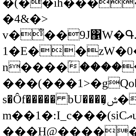
�(��ih���
�4&�>
v�̐��9J΁W�Գ.
1�E��zW�0
n����ؒ������
���(���1>�gQo�H��2�90 �Ac
s�Ôf����� bU����̹ݜ��\qܣ۱�\�5�^�Q�iM��d��\�ΑDG�X��Q��Φ$)���`�,t_0%����
m��1�:I_c���(siCއu԰����V�0���E�R������+3�3D�
���H@�����