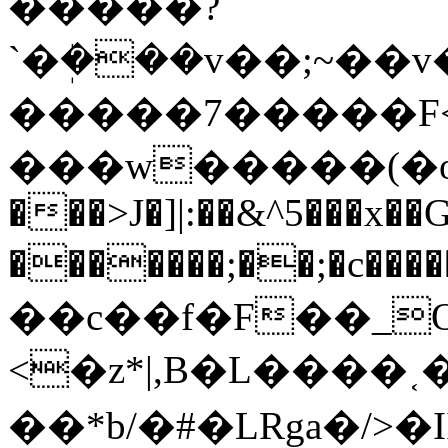
�����?
`�ܲ���v��;~��v
�����7�����F<
���w�����(�o��
���>J�]|:��&^5���x�
�������;��;�c�����#Q��H
��c��f�F��_O
<�z*|,B�L����˱��g��������V�=]�b
��*b/�#�LRga�/>�I