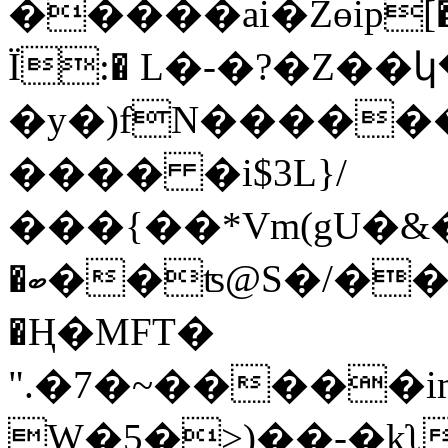
�����ai�Zөip[�
Ϊ:� L�-�?�Z�
�y�)fN�������D[
���� �i$3L}/
���{��*Vm(gU�&�k
�ބ��ʦ@S�/��,�Eۛ�� \��!O= �
�Ң�MFT�
".�7�~�����i
W�5�>)��-�kʅ