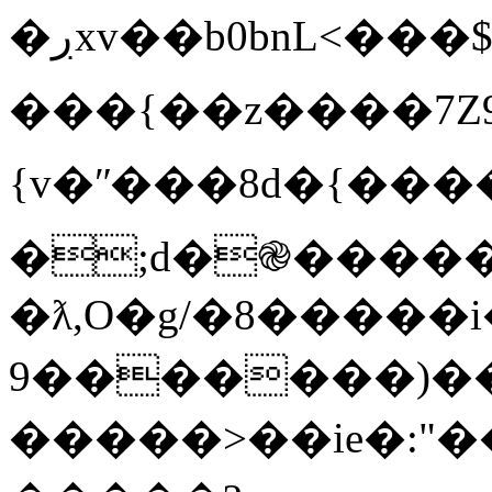
�ڔxv��b0bnL<���$>�v��
���{��z����7Z9
{v�ʺ���8d�{�����=�����
�;d�֎�����
�ƛ,O�g/�8�����i�
������9�)��C��G�Y�����>n�z��]���}
�����>��ie�:"