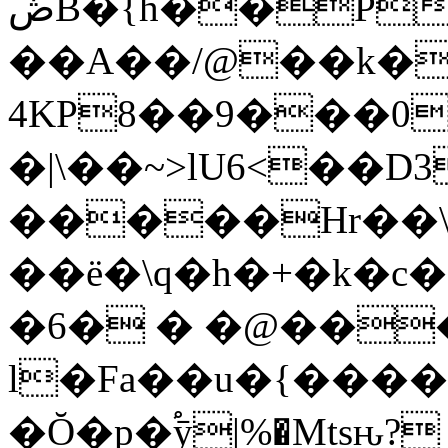
ڞB�{h��Pe���D���l��@��հK�
��A��/@��k�
4KP8��9���0
�|\��~>lU6<��D
�����Hr��\
��ё�\q�h�+�k�c
�6� � �@��
l�Fa��u�{��
�Ŏ�p�֠ӯ
|%�Mtsԋ?