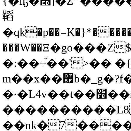
{�ҧ�׭]�Z=�������=����t���]��?l
鞱
�qk�p��=K�}*�����
���W��Ξ�go���Z
�:��+֞��'>�� 
m��x��޿b�_g�?f�|
�·�L4v��t��׻��zk�UKs�]�����k<����ǭ�S����!
����������L8 v����k�
��nk�7����