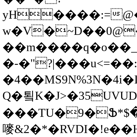
yH����:=@��F��E�~��$#�%c׽U�����~
w�V�~D��0@
��m����q�o��_
�-�"?|���u<=�
�4��MS9N%3N�4i�
Q�툌K�J>�35UVU
���TU�9�Ֆ*$
嘜&2�*�RVDI�!e�