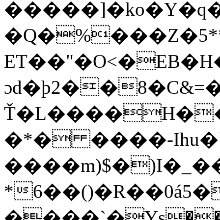
�����]�ko�Y�q
�Q�%���Z�5*
ET��"�O<�EB�
ɔd�ϸ2��8�C&=�
Ť�L����H�
�*� ����-Ihu�
����m)$�)I�_�
*6��()�R��0á5���
����`�Ys��