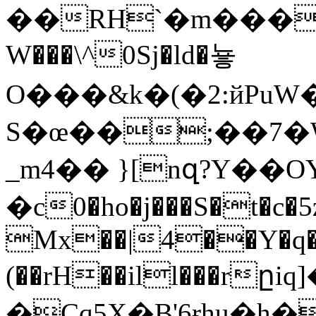
��RH`�m����Pۏ�lmr�Z
W���\^0Sj�ld�눃
O���&k�(�2:йPuW
S�œ��;��7�WM&
_m4�� }[nզ?Y��
O
�c0�ho�j���S�t�c�5
Mx��|4��Y�q�
(��rH��ill���r
�Cq5X�B'6ɍhu�h