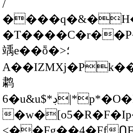
/
����q�&�H�X~���
�T����C�r��P
竬e��ȭ�>؛
A��IZMXj�Pk���r��2�ǜJh��JY�9]�m����QZ�(�Dޚ\ۧ��v%>�*��'ʿ��Y<������N#%�񶉔���
鹔
6�u&u$*ڊ|*p*�O�K�2�'y���~YK�Կ�D�XK�g���Yx*�q�w�=��e4B���F$�D9���G��b���:��������/f��{iC��ac#z�,�dg��,5�2�:�����Q
�w�[o5�R�F�Ip
<��Fg��4�FfՈ