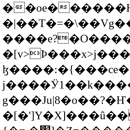
��oe�����
�|��T�=�\��Vg�
����e?�O����
�[v>Ϸ���x>j���
ɮ����:�{���ce
j����Ӱ1��k���
g���Ju|8�o��?�Ҥ
�[�']Y�X]���û��