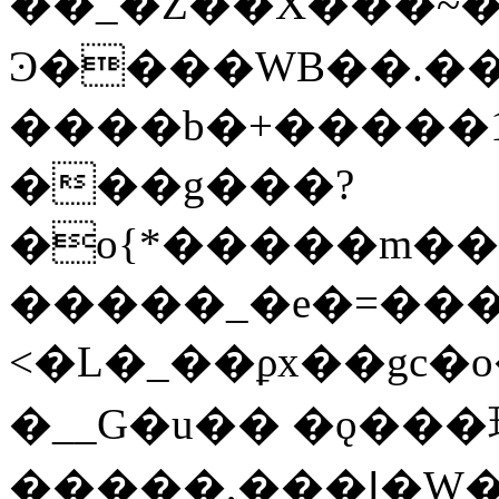
��_�Z��X���~
Ͽ����WB��.�
����b�+�����1
���g���?
�o{*�����m�
�����_�e�=��
<�L�_��ϼx��gc�
�__G�u�� �ǫ���
�����,���Ϳ�