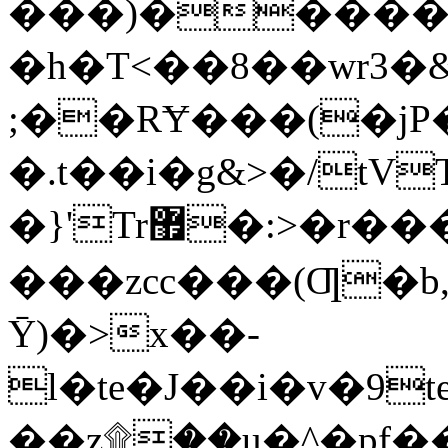
���)�����
�h�T<��8��wr3�
;��RɎ���(�jP
�.t��i�g&>�/tV
�}'Tr޿�:>�r���Qm���~T[?���֏j덵
���zcc���(Ƣ�b
Ȳ)�>x��-
l�te�J��i�v�9
��
z۩��u�^�pf��˳��5zS