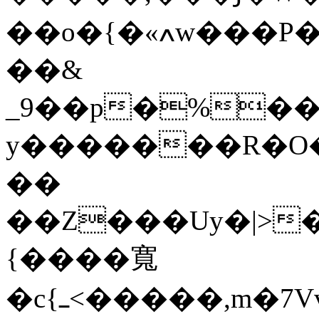
��o�{�«ߍw���P���#����j�r���x�|
��&
_9��p�%��
y�������R�O
��
��Z���Uy�|>
{����寬
�c{ߺ<�����,m�7Vvo�>:���x�����ݾ\���oJ�Vk��G����"��xN