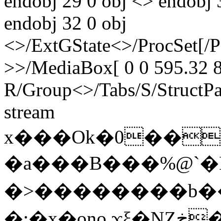
endobj 29 0 obj <> endobj 
endobj 32 0 obj
<>/ExtGState<>/ProcSet[/
>>/MediaBox[ 0 0 595.32 8
R/Group<>/Tabs/S/StructPa
stream
x���Ok�0��
�a���B���%@`�
�>��������b���jފ@���R��Vh�s�tuC���ð;L�8��+@A����P!q$��L��.`�����V9m4��
�;�x�ono.ϫξ�NZڿ�n�i���.?F��4&9�