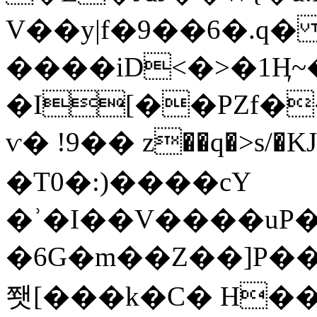
V��y|f�9��6�.q
����iD<�>�1Ӊ~�
�I[��PZf���4S�ڰ�y�
ѵ� !9�� z��q�>s/�KJ
�T0�:)����cY
�ʾ�I��V����uP
�6G�m��Z��]P��E
쬇[���k�C� H�