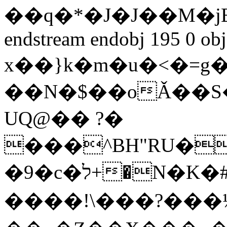
��q�*�J�J��M�
endstream endobj 195 0 obj
x��}k�m�u�<�=g�
��N�$��oǍ��S
UQ@�� ?�
���^BH"RU�
�9�c�ל+�N�K�#?��<�濙
����!\���?��