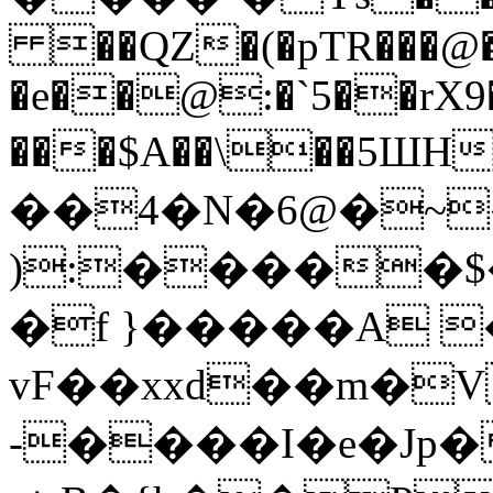
��QZ�(�pTR���@�!
�e��@:�`5��rX9�
���$A��\��5Ш
��4�N�6@�~
):�����$
�f }�����A 
vF��xxd��m�
-����I�e�J