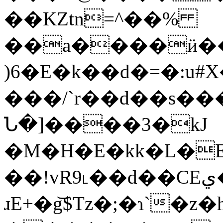
��KZtn=^��%
��a����ӥ��
)6�E�k��d�=�:u
���/`r��d��s��
Ն�]����3�kJ
�M�H�E�kk�L�E4
��!vR9˪��d��CEي�$j!
ɹE+�g͝$Tz�;�ɿ`