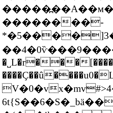
�����߽��A��м�
��������-
*�5����]3
��4�0ѷ���9����
�˽L�r���[����l
����Ç��û����u0�L��5��������ӏ�ߟՀ`
V�0�vx�mv#>4
6t{S��6�S�_bä�