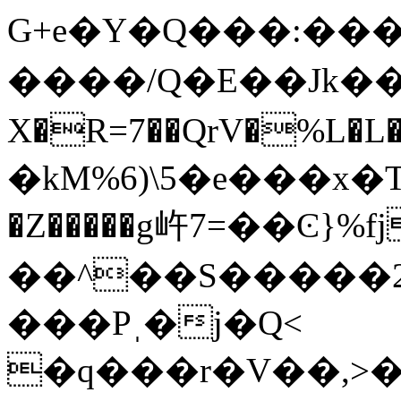
G+e�Y�Q���:���
����/Q�E��Jk��=�
X�R=7��QrV�%
�kM%6)\5�e���x
�Z�����g㞰7=��Ͼ}%fj
��^��S�����2
���Pˌ�j�Q<
�q���r�V��,>