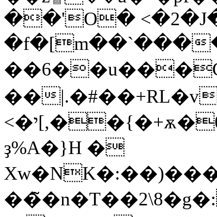
��'O� <�2�J
�f�[m��`����*DE
��6��u���C�
��|.�#��+RL�v
<�י[,��{�+ѫ�0�~fh�T�E���ⷯ���K���?
ҙ%A�}H �
Xw�NK�:��)�����ȹ���G+�q
��̃�n�T��2\8�g�