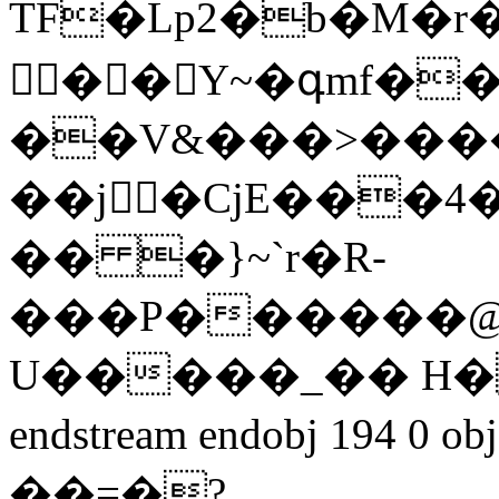
TF�Lp2�b�M�r
��
Y~�գmf��
��V&���>���
�� �}~`r�R-
���P������@�
U�����_�� H�
endstream endobj 194 0 
��=�?