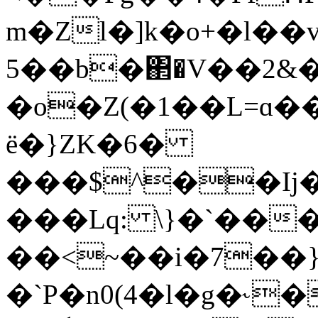
m�Zl�]k�o+�l��
5��b�΂�V��2&
�o�Z(�1��L=ɑ�
ё�}ZK�6�
���$^��I
���Lq: \}�`���
��<~��i�7��}
�`P�n0(4�l�g�˞