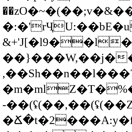
��zO�~�(��;v�&
�:�'rҶU:��bE�u
&+'J[�l9��l
��}���W,��j�
,��Sh��n��l���
�m�mlZ�Т�%
-��(ʢ(��,��(ʢ(
�Ճ�t�2���A:y�f