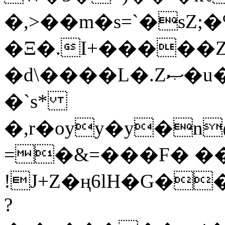
�,>��m�s=`�sZ;�
�Ξ�.I+�����Z
�d\����L�.Zޞ�u��ns��VCZ����W��s�zk����kE�mН��/u���u=O9��q���=#��^�*h�
�`s*
�,r�oyy�y�n
=�&=���F� ���؅qZS
!J+Z�ң6l
H�G��
?