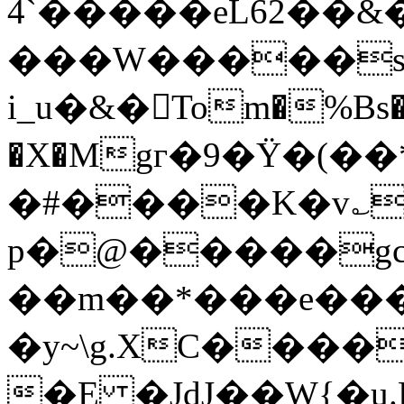
����`4�eL62��&�5F��V꫍3�\R�֡&�ev�l&!
���W�����sm
i_u�&�󵎒Tom�%Bs
�X�Mgг�9�Ÿ�(�
�#����K�v؎
p�@�����g
��m��*���e��
�y~\g.XC����i9�ם�jk�S�Z�
�E �JdJ��W{�u.