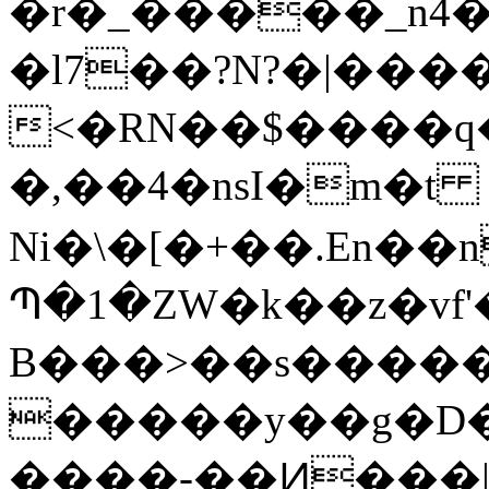
�r�_�����_n4
�l7��?N?�|��
<�RN��$����q
�,��4�nsІ�m�t
Ni�\�[�+��.En��
Պ�1�ZW�k��z�vf'�6��؃5�ܸh�O",����Z�U����Ń�vz����#�ֺ�B�x2�CC����F�s�Ś�����
B���>��s����
�����y��g�D�j
����-��Ͷ���|� 