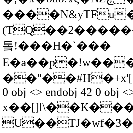
����N&yTFu�{
(TQ��2������
톸!���H�`���
E�a��p�!w���
��"��#H�+x'[� 
0 obj <> endobj 42 0 obj <
x��[]l\��K��
U��TJ�wf�3�