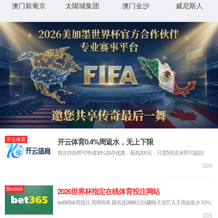
人才培养
887700葡京线路
师资队伍
887700葡京线路
教学科研
887700葡京线路
887700葡京线路
学生工作
887700葡京线路
招生就业
887700葡京线路
工程认证
887700葡京线路检测官网学术
学术动态
887700葡京线路
第二十届中国研究生
新闻动态
杭州电子科技大学的
学院风采
友情链接
联系方式