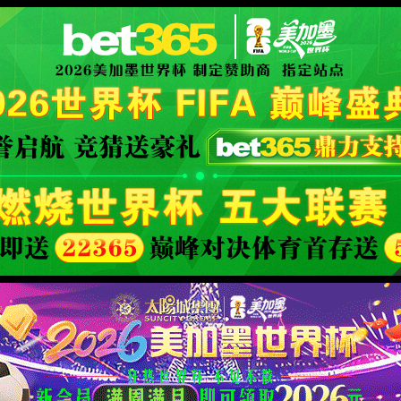
人才培养
师资队伍
教学科研
学生工作
从校友讲堂到大渡河畔——西华电气人的 “追光”之路
展“我的大学·感恩同行”工作坊
办“大学生引路人”朋辈分享会社会实践专场
87700葡京线路检测官网2026届毕业生升学佳绩出炉！