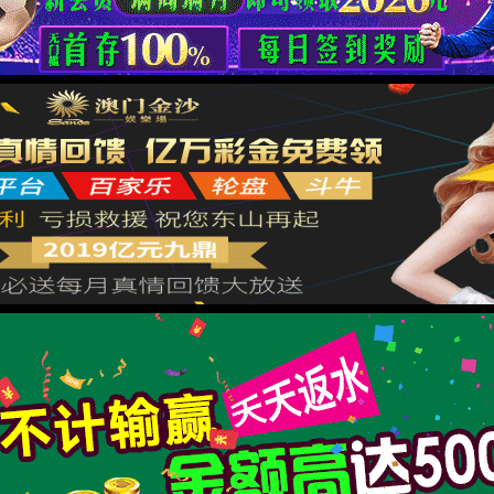
办第九期校友讲堂活动
办“大学生引路人”朋辈分享会考博专场
葡京线路检测官网开展“角色互换·面试突围”工作坊
0葡京线路检测官网赴成都金大立科技有限公司访企拓岗
织师生赴光恒通信开展“职场初体验”访企研学活动
展“看见光芒·高光时刻”求职赋能分享会
途—西华大学887700葡京线路检测官网举办考研复试指导会
功举办郫都校区2026届毕业生秋季双选会-机械工程学院、887700
办ICT技术发展趋势与职业生涯规划专题讲座
八期校友讲堂 ｜卓越成长与智慧生存之道
每页
14
记录
总共
787
记录