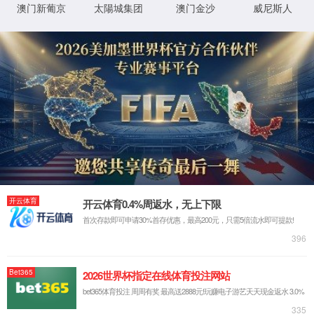
特色品牌-大学生引路人
主题党日活动| 走进
党建引领绘蓝图，共建
开展...
887700葡京线路
887700葡京线路
887700葡京线路
学习党的二十大精神
887700葡京线路
电气学院党委副书记
887700葡京线路