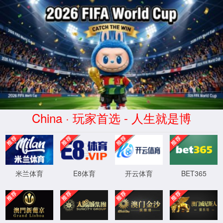
首页
887700线路检
党建工作
人才培
测中心
招生
2022
首页
招生简章|887700
走进中学 | 学院赴宜
887700线路检测中心
887700葡京线路检
党建工作
887700葡京线路